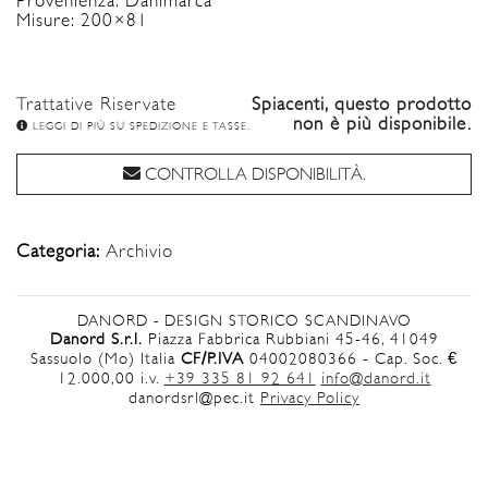
Provenienza: Danimarca
Misure: 200×81
Trattative Riservate
Spiacenti, questo prodotto
non è più disponibile.
LEGGI DI PIÙ SU SPEDIZIONE E TASSE.
CONTROLLA DISPONIBILITÀ.
Categoria:
Archivio
DANORD - DESIGN STORICO SCANDINAVO
Danord S.r.l.
Piazza Fabbrica Rubbiani 45-46, 41049
Sassuolo (Mo) Italia
CF/P.IVA
04002080366 - Cap. Soc. €
12.000,00 i.v.
+39 335 81 92 641
info@danord.it
danordsrl@pec.it
Privacy Policy