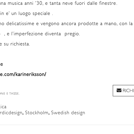
na musica anni ’30, e tanta neve fuori dalle finestre.
rin e’ un luogo speciale .
no delicatissime e vengono ancora prodotte a mano, con la 
 , e l’imperfezione diventa pregio.
 su richiesta.
se
ve.com/karineriksson/
RICH
ONE E TASSE.
ica
dicdesign
,
Stockholm
,
Swedish design