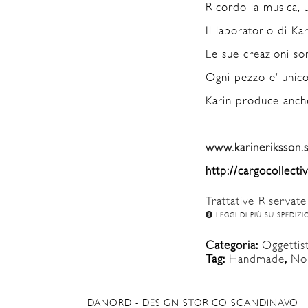
Ricordo la musica, u
Il laboratorio di Ka
Le sue creazioni so
Ogni pezzo e’ unico
Karin produce anche
www.karineriksson.
http://cargocollecti
Trattative Riservate
LEGGI DI PIÙ SU SPEDIZI
Categoria:
Oggettist
Tag:
Handmade
,
Nor
DANORD - DESIGN STORICO SCANDINAVO