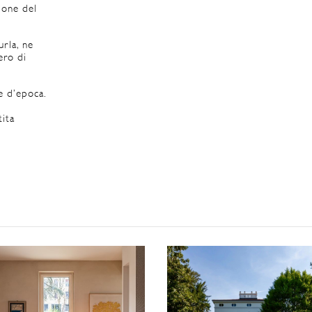
ione del
urla, ne
ero di
e d’epoca.
tita
o