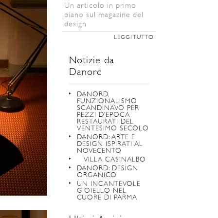
Un articolo in primo
piano sul magazine del
design
LEGGI TUTTO
Notizie da
Danord
DANORD,
FUNZIONALISMO
SCANDINAVO PER
PEZZI D’EPOCA
RESTAURATI DEL
VENTESIMO SECOLO
DANORD: ARTE E
DESIGN ISPIRATI AL
NOVECENTO
VILLA CASINALBO
DANORD: DESIGN
ORGANICO
UN INCANTEVOLE
GIOIELLO NEL
CUORE DI PARMA