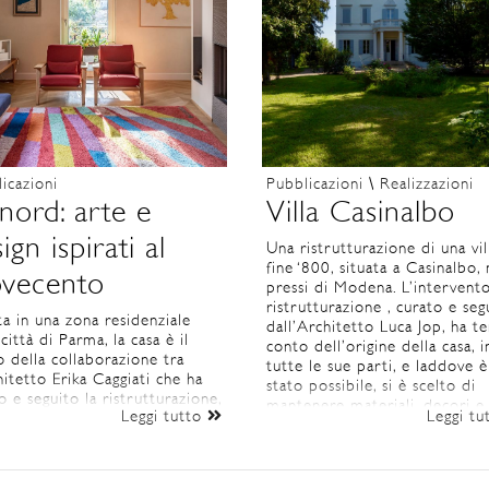
icazioni
Pubblicazioni
\
Realizzazioni
nord: arte e
Villa Casinalbo
ign ispirati al
Una ristrutturazione di una vil
fine ‘800, situata a Casinalbo, 
vecento
pressi di Modena. L’intervento
ristrutturazione , curato e seg
ta in una zona residenziale
dall’Architetto Luca Jop, ha t
 città di Parma, la casa è il
conto dell’origine della casa, i
o della collaborazione tra
tutte le sue parti, e laddove è
hitetto Erika Caggiati che ha
stato possibile, si è scelto di
o e seguito la ristrutturazione,
mantenere materiali, decori e 
Leggi tutto
Leggi t
’arredatrice Francesca Gatti di
strutturali nella sua integrità.
d per le scelte degli arredi
i.