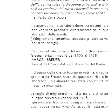
“
ristabilire l’unità e l’armonia tra le diverse atti
dell’arte, tra tutte le discipline artigianali e arti
così da renderle del tutto concordi in una nuo
concezione dell’arte costruttiva
”, come recita i
manifesto della scuola.
Nacque quindi la collaborazione tra docenti e al
idee venivano prodotte direttamente dalle lor
laboratori della scuola
( falegnameria, ceramica, tessitura, pittura su ve
industrial design).
Proprio nel laboratorio del mobile (lavori in m
falegnameria) , insegnò dal 1925 al 1928
MARCEL BREUER
,
che dal 1919 era stato già studente del Bauhau
Il disegno della chaise-lounge in vetrina, disegn
appunto da Breuer, nasce da questo spirito e in
laboratori , inizialmente realizzata con struttur
metallica incurvata.
La voglia di migliorarsi non si placa e la struttu
in legno curvato a vapore nel 1935,
ispirandosi al lavoro dei designers scandinavi di
quell’epoca tra cui Alvar Aalto, su richiesta esp