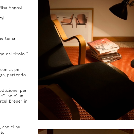
Elisa Annovi
tml
ome tema
ne dal titolo ”
conici, per
ign, partendo
roduzione, per
e”..ne e’ un
rcel Breuer in
 che ci ha
he.