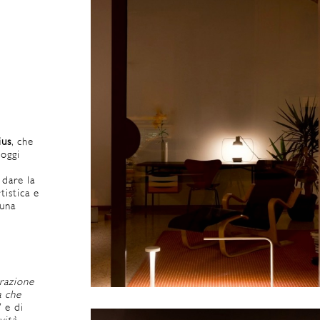
ius
, che
 oggi
 dare la
rtistica e
 una
razione
a che
” e di