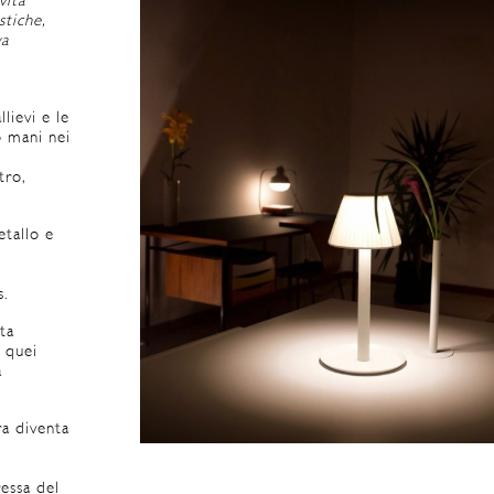
vità
stiche,
va
l
lievi e le
o mani nei
tro,
etallo e
s.
ata
 quei
a
ra diventa
ressa del