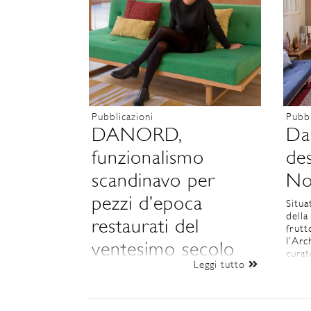
Pubblicazioni
Pubbl
DANORD,
Da
funzionalismo
des
scandinavo per
No
pezzi d’epoca
Situa
della
restaurati del
frutt
l’Arc
ventesimo secolo
curat
Leggi tutto
con l
Francesca raccoglie complementi
Danor
d’arredo e lampade originali
intern
d’epoca provenienti da paesi del
Nord Europa e risalenti al