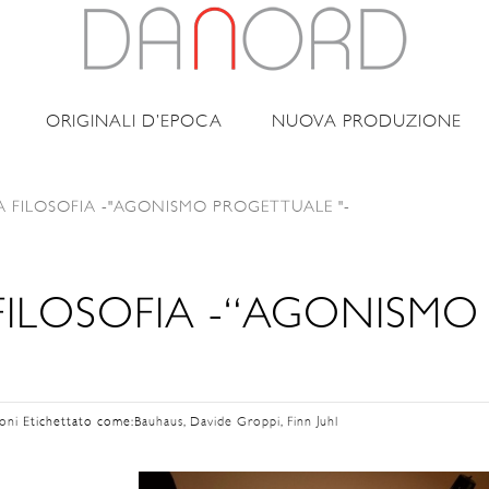
ORIGINALI D’EPOCA
NUOVA PRODUZIONE
LA FILOSOFIA -"AGONISMO PROGETTUALE "-
 FILOSOFIA -“AGONISMO
ioni
Etichettato come:
Bauhaus
,
Davide Groppi
,
Finn Juhl