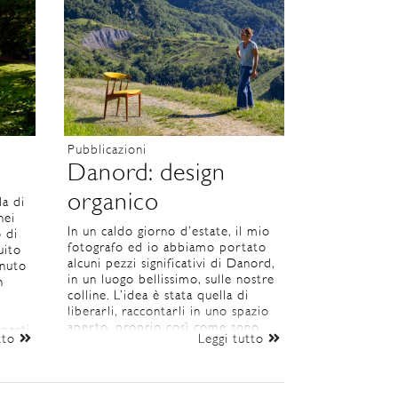
Pubblicazioni
Danord: design
organico
la di
nei
In un caldo giorno d’estate, il mio
 di
fotografo ed io abbiamo portato
uito
alcuni pezzi significativi di Danord,
enuto
in un luogo bellissimo, sulle nostre
n
colline. L’idea è stata quella di
liberarli, raccontarli in uno spazio
aperto, proprio così come sono
parti
utto
Leggi tutto
stati pensati, sin dalla loro origine.